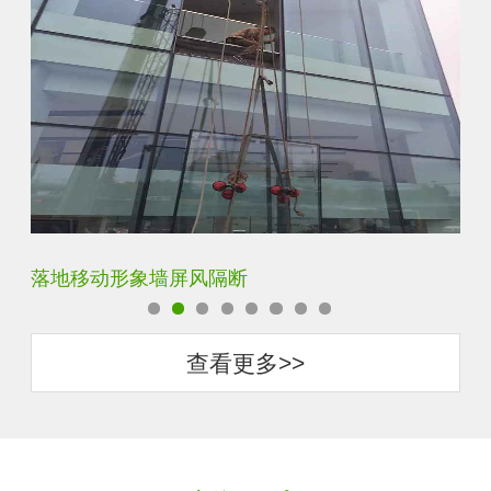
云雾超白玻隔断墙
酒
查看更多>>