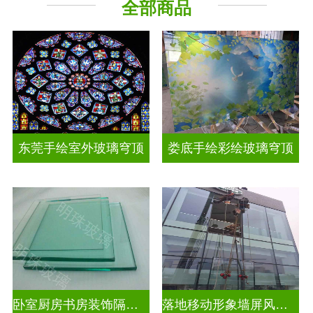
全部商品
工程玻璃
其它玻璃
东莞手绘室外玻璃穹顶
娄底手绘彩绘玻璃穹顶
卧室厨房书房装饰隔断屏风
落地移动形象墙屏风隔断