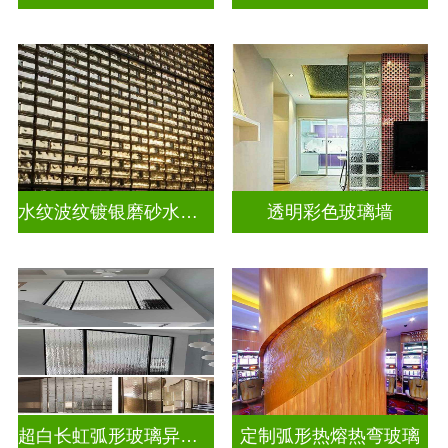
水纹波纹镀银磨砂水晶砖
透明彩色玻璃墙
超白长虹弧形玻璃异形弧形玻璃
定制弧形热熔热弯玻璃