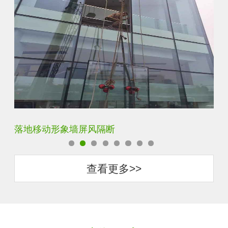
云雾超白玻隔断墙
酒
查看更多>>