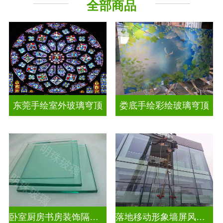
全部商品
工程玻璃
其它玻璃
东莞手绘室外玻璃穹顶
娄底手绘彩绘玻璃穹顶
卧室厨房书房装饰隔断屏风
落地移动形象墙屏风隔断