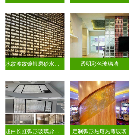
水纹波纹镀银磨砂水晶砖
透明彩色玻璃墙
超白长虹弧形玻璃异形弧形玻璃
定制弧形热熔热弯玻璃