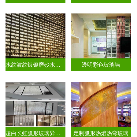
水纹波纹镀银磨砂水晶砖
透明彩色玻璃墙
超白长虹弧形玻璃异形弧形玻璃
定制弧形热熔热弯玻璃