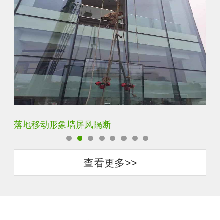
云雾超白玻隔断墙
酒
查看更多>>