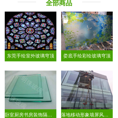
全部商品
工程玻璃
其它玻璃
东莞手绘室外玻璃穹顶
娄底手绘彩绘玻璃穹顶
卧室厨房书房装饰隔断屏风
落地移动形象墙屏风隔断