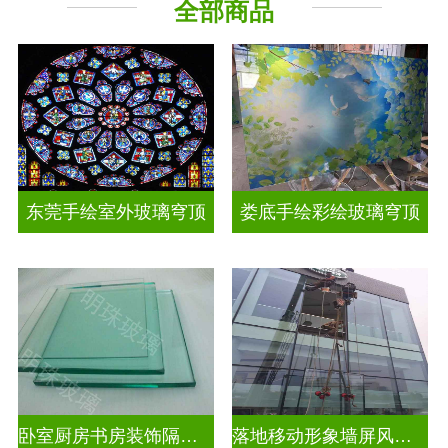
全部商品
工程玻璃
其它玻璃
东莞手绘室外玻璃穹顶
娄底手绘彩绘玻璃穹顶
卧室厨房书房装饰隔断屏风
落地移动形象墙屏风隔断