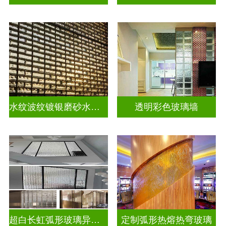
水纹波纹镀银磨砂水晶砖
透明彩色玻璃墙
超白长虹弧形玻璃异形弧形玻璃
定制弧形热熔热弯玻璃