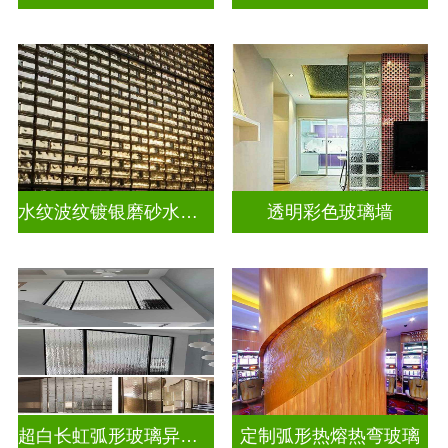
水纹波纹镀银磨砂水晶砖
透明彩色玻璃墙
超白长虹弧形玻璃异形弧形玻璃
定制弧形热熔热弯玻璃