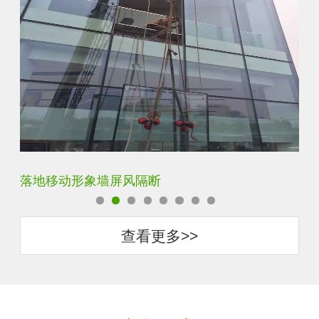
云雾超白玻隔断墙
酒
查看更多>>