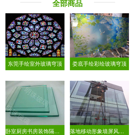
全部商品
工程玻璃
其它玻璃
东莞手绘室外玻璃穹顶
娄底手绘彩绘玻璃穹顶
卧室厨房书房装饰隔断屏风
落地移动形象墙屏风隔断