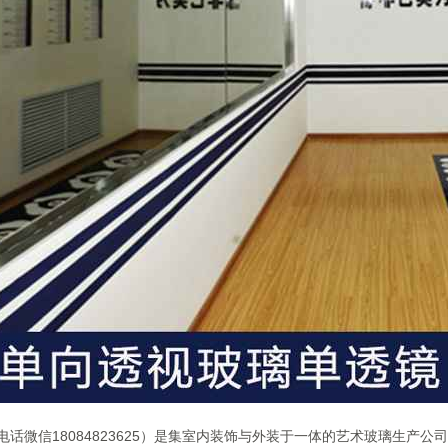
话微信18084823625）是集室内装饰与外装于一体的艺术玻璃生产