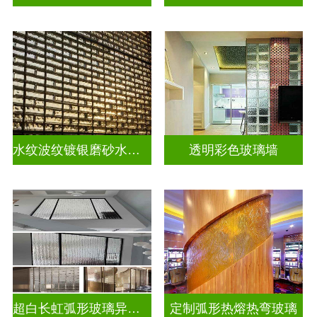
水纹波纹镀银磨砂水晶砖
透明彩色玻璃墙
超白长虹弧形玻璃异形弧形玻璃
定制弧形热熔热弯玻璃