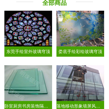
全部商品
工程玻璃
其它玻璃
东莞手绘室外玻璃穹顶
娄底手绘彩绘玻璃穹顶
卧室厨房书房装饰隔断屏风
落地移动形象墙屏风隔断