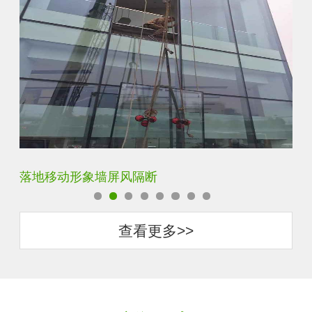
云雾超白玻隔断墙
酒
查看更多>>