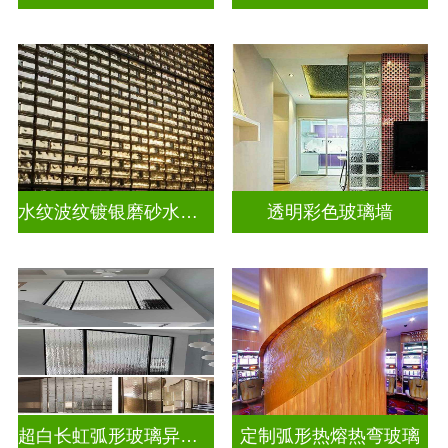
水纹波纹镀银磨砂水晶砖
透明彩色玻璃墙
超白长虹弧形玻璃异形弧形玻璃
定制弧形热熔热弯玻璃