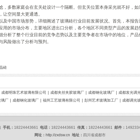
尬，多数家庭会在玄关处设计一个隔断。但玄关位置本身采光就不好，如
，让空间显大更通透。
以及中国市场形势，详细阐述了玻璃砖行业目前发展状况。首先，本报告
应用的市场分布，主要地区进出口分析，各个地区不同类型产品的发展趋
细分析了整个行业目前的竞争态势以及主要竞争者在市场中的地位，产品
与风险做出了分析与预判。
晶砖
|
成都明珠艺术玻璃有限公司
|
成都夹丝夹胶玻璃厂
|
成都钢化玻璃厂
|
成都发光调
玻璃厂
|
成都钢化玻璃厂
|
福州工艺玻璃有限公司
|
彭州艺术玻璃加工厂
|
成都调光
姐
手机：
18224443661
电话：
18224443661
传真：
18224443661
邮件：
149233
网址：
http://zxdsw.cn
地址：
四川省成都市