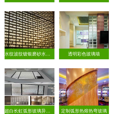
水纹波纹镀银磨砂水晶砖
透明彩色玻璃墙
超白长虹弧形玻璃异形弧形玻璃
定制弧形热熔热弯玻璃