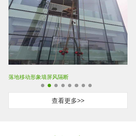
云雾超白玻隔断墙
酒
查看更多>>