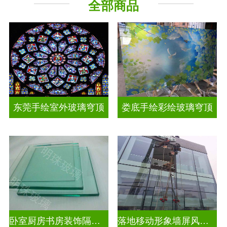
全部商品
工程玻璃
其它玻璃
东莞手绘室外玻璃穹顶
娄底手绘彩绘玻璃穹顶
卧室厨房书房装饰隔断屏风
落地移动形象墙屏风隔断