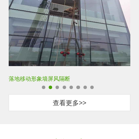
动形象墙屏风隔断
云雾超白玻隔
查看更多>>