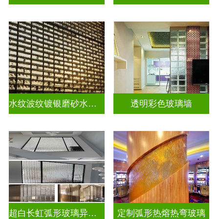
水纹波纹镀银磨砂水晶砖
透明彩色玻璃墙
超白长虹弧形玻璃异形弧形玻璃
定制弧形热熔热弯玻璃