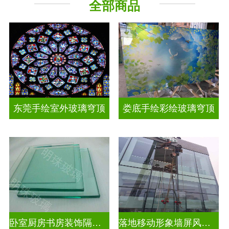
全部商品
工程玻璃
其它玻璃
东莞手绘室外玻璃穹顶
娄底手绘彩绘玻璃穹顶
卧室厨房书房装饰隔断屏风
落地移动形象墙屏风隔断