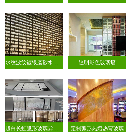
水纹波纹镀银磨砂水晶砖
透明彩色玻璃墙
超白长虹弧形玻璃异形弧形玻璃
定制弧形热熔热弯玻璃