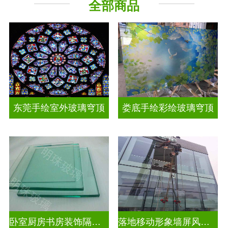
全部商品
工程玻璃
其它玻璃
东莞手绘室外玻璃穹顶
娄底手绘彩绘玻璃穹顶
卧室厨房书房装饰隔断屏风
落地移动形象墙屏风隔断