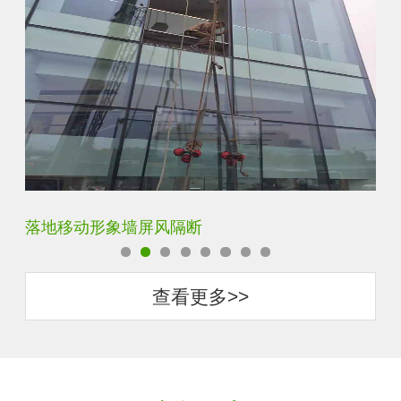
断
云雾超白玻隔断墙
查看更多>>